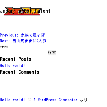
Japan’s Got Talent
投
Previous:
家族で漫才GP
Next:
自由気ままに2人旅
稿
検索
ナ
検索
ビ
Recent Posts
ゲ
Hello world!
ー
Recent Comments
シ
ョ
ン
Hello world!
に
A WordPress Commenter
より